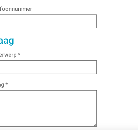
efoonnummer
aag
erwerp
*
ag
*