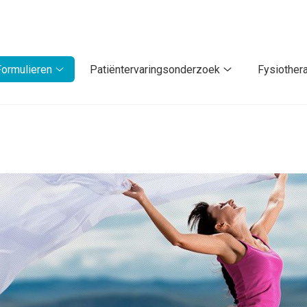
Formulieren
Patiëntervaringsonderzoek
Fysiother
Formulieren
Patiëntervaring
submenu
submenu
nu