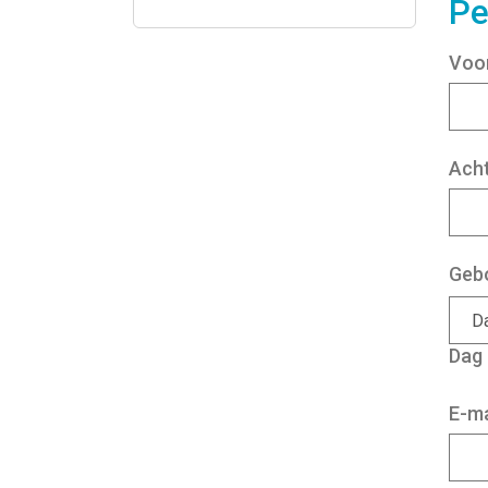
Pe
Voo
Ach
Geb
Dag
E-ma