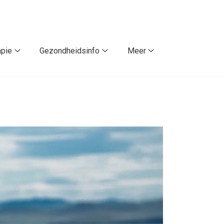
apie
Gezondheidsinfo
Meer
sonderzoek
Fysiotherapie
Gezondheidsinfo
Meer
submenu
submenu
submenu