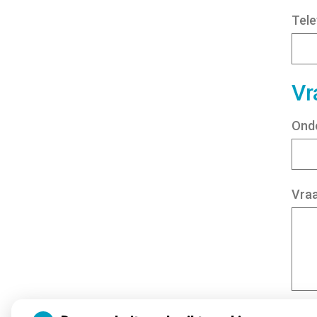
Tel
Vr
Ond
Vra