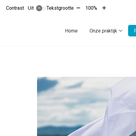
Tekst
Tekst
Contrast
Tekstgrootte
100%
Uit
verkleinen
vergroten
met
met
10%
10%
Hoofdmenu
Home
Onze praktijk
Onze
praktijk
subme