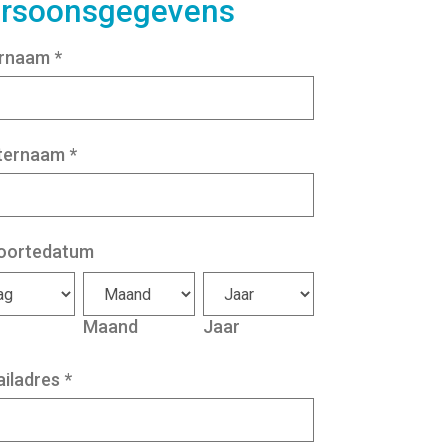
rsoonsgegevens
rnaam
*
ternaam
*
oortedatum
Maand
Jaar
iladres
*