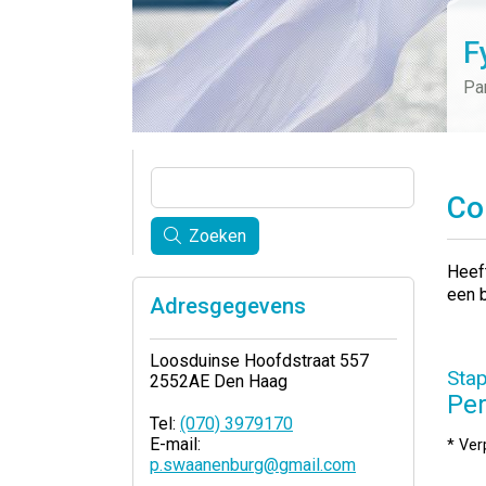
F
Pa
Co
Zoeken
Heef
een b
Adresgegevens
Loosduinse Hoofdstraat 557
Stap
2552AE Den Haag
Pe
Tel:
(070) 3979170
E-mail:
* Verp
p.swaanenburg@gmail.com