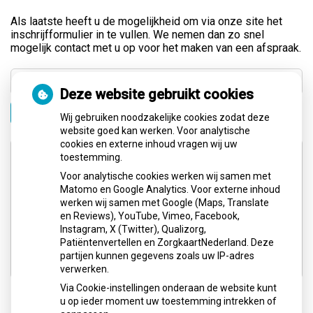
Als laatste heeft u de mogelijkheid om via onze site het
inschrijfformulier in te vullen. We nemen dan zo snel
mogelijk contact met u op voor het maken van een afspraak.
Deze website gebruikt cookies
Zoeken
Wij gebruiken noodzakelijke cookies zodat deze
website goed kan werken. Voor analytische
cookies en externe inhoud vragen wij uw
Adresgegevens
toestemming.
Voor analytische cookies werken wij samen met
Matomo en Google Analytics. Voor externe inhoud
Loosduinse Hoofdstraat 557
werken wij samen met Google (Maps, Translate
2552AE Den Haag
en Reviews), YouTube, Vimeo, Facebook,
Instagram, X (Twitter), Qualizorg,
Tel:
(070) 3979170
Patiëntenvertellen en ZorgkaartNederland. Deze
E-mail:
p.swaanenburg@gmail.com
partijen kunnen gegevens zoals uw IP-adres
verwerken.
Via Cookie-instellingen onderaan de website kunt
u op ieder moment uw toestemming intrekken of